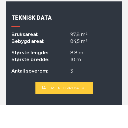
TEKNISK DATA
Bruksareal:
97,8 m²
Bebygd areal:
84,5 m²
Største lengde:
8,8 m
Største bredde:
10 m
Antall soverom:
3
LAST NED PROSPEKT