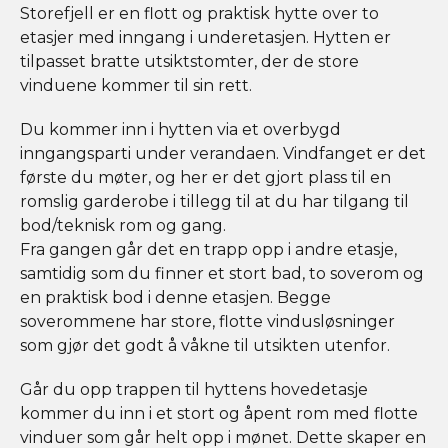
Storefjell er en flott og praktisk hytte over to
etasjer med inngang i underetasjen. Hytten er
tilpasset bratte utsiktstomter, der de store
vinduene kommer til sin rett.
Du kommer inn i hytten via et overbygd
inngangsparti under verandaen. Vindfanget er det
første du møter, og her er det gjort plass til en
romslig garderobe i tillegg til at du har tilgang til
bod/teknisk rom og gang.
Fra gangen går det en trapp opp i andre etasje,
samtidig som du finner et stort bad, to soverom og
en praktisk bod i denne etasjen. Begge
soverommene har store, flotte vindusløsninger
som gjør det godt å våkne til utsikten utenfor.
Går du opp trappen til hyttens hovedetasje
kommer du inn i et stort og åpent rom med flotte
vinduer som går helt opp i mønet. Dette skaper en