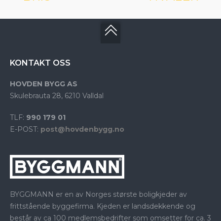
KONTAKT OSS
HOVDEN BYGG AS
Skulebrauta 28, 6210 Valldal
TLF:
990 179 01
E-POST:
post@hovdenbygg.no
BYGGMANN er en av Norges største boligkjeder av
frittstående byggefirma. Kjeden er landsdekkende og
består av ca 100 medlemsbedrifter som omsetter for ca. 3