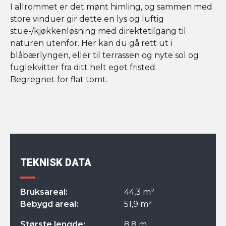
I allrommet er det mønt himling, og sammen med
store vinduer gir dette en lys og luftig
stue-/kjøkkenløsning med direktetilgang til
naturen utenfor. Her kan du gå rett ut i
blåbærlyngen, eller til terrassen og nyte sol og
fuglekvitter fra ditt helt eget fristed.
Begregnet for flat tomt.
TEKNISK DATA
Bruksareal:
44,3 m²
Bebygd areal:
51,9 m²
Største lengde:
8,8 m