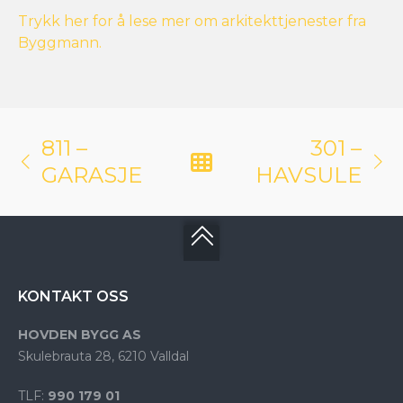
Trykk her for å lese mer om arkitekttjenester fra
Byggmann.
811 –
301 –
GARASJE
HAVSULE
KONTAKT OSS
HOVDEN BYGG AS
Skulebrauta 28, 6210 Valldal
TLF:
990 179 01