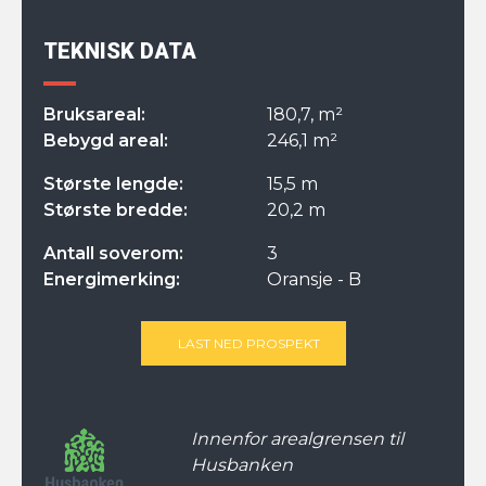
TEKNISK DATA
Bruksareal:
180,7, m²
Bebygd areal:
246,1 m²
Største lengde:
15,5 m
Største bredde:
20,2 m
Antall soverom:
3
Energimerking:
Oransje - B
LAST NED PROSPEKT
Innenfor arealgrensen til
Husbanken