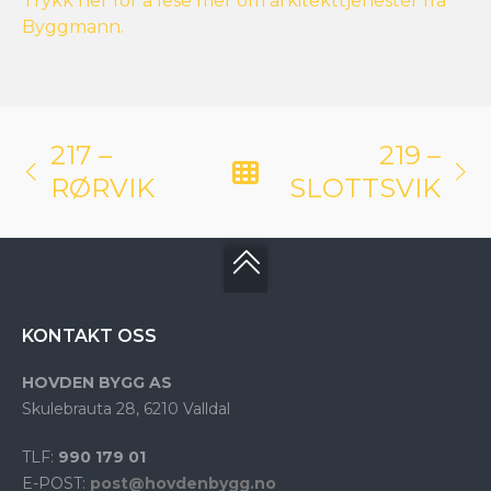
Trykk her for å lese mer om arkitekttjenester fra
Byggmann.
217 –
219 –
RØRVIK
SLOTTSVIK
KONTAKT OSS
HOVDEN BYGG AS
Skulebrauta 28, 6210 Valldal
TLF:
990 179 01
E-POST:
post@hovdenbygg.no