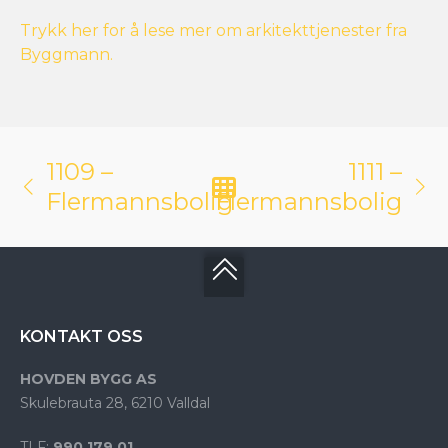
Trykk her for å lese mer om arkitekttjenester fra
Byggmann.
1109 –
1111 –
Flermannsbolig
Flermannsbolig
KONTAKT OSS
HOVDEN BYGG AS
Skulebrauta 28, 6210 Valldal
TLF:
990 179 01