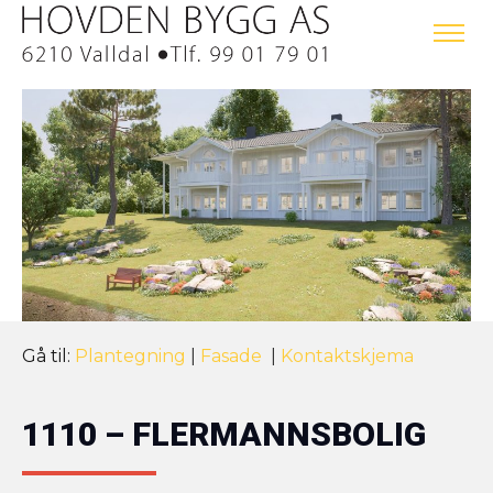
Gå til:
Plantegning
|
Fasade
|
Kontaktskjema
1110 – FLERMANNSBOLIG