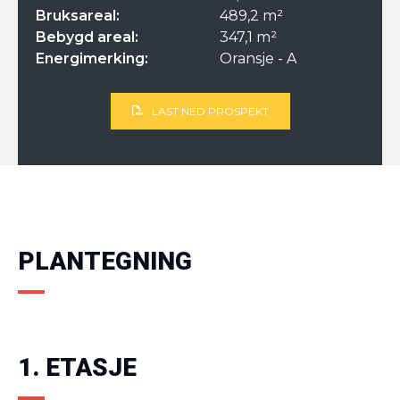
Bruksareal:
489,2 m²
Bebygd areal:
347,1 m²
Energimerking:
Oransje - A
LAST NED PROSPEKT
PLANTEGNING
1. ETASJE