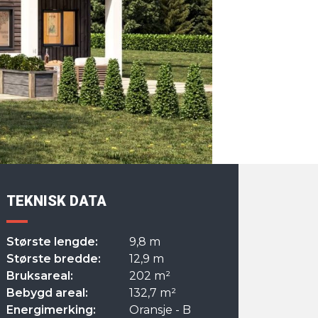
TEKNISK DATA
Største lengde:
9,8 m
Største bredde:
12,9 m
Bruksareal:
202 m²
Bebygd areal:
132,7 m²
Energimerking:
Oransje - B